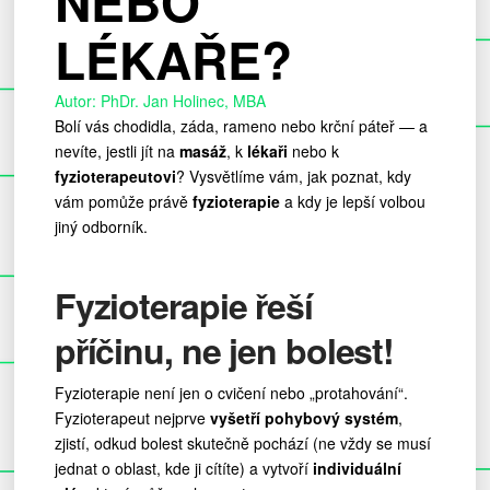
NEBO
LÉKAŘE?
Autor: PhDr. Jan Holinec, MBA
Bolí vás chodidla, záda, rameno nebo krční páteř — a
nevíte, jestli jít na
masáž
, k
lékaři
nebo k
fyzioterapeutovi
? Vysvětlíme vám, jak poznat, kdy
vám pomůže právě
fyzioterapie
a kdy je lepší volbou
jiný odborník.
Fyzioterapie řeší
příčinu, ne jen bolest!
Fyzioterapie není jen o cvičení nebo „protahování“.
Fyzioterapeut nejprve
vyšetří pohybový systém
,
zjistí, odkud bolest skutečně pochází (ne vždy se musí
jednat o oblast, kde ji cítíte) a vytvoří
individuální