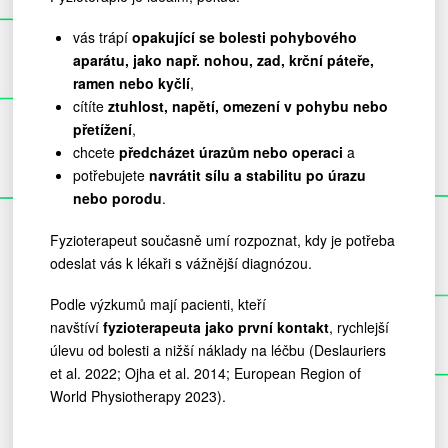
vás trápí
opakující se bolesti pohybového
aparátu, jako např. nohou, zad, krční páteře,
ramen nebo kyčlí
,
cítíte
ztuhlost, napětí, omezení v pohybu nebo
přetížení
,
chcete
předcházet úrazům nebo operaci
a
potřebujete
navrátit sílu a stabilitu po úrazu
nebo porodu
.
Fyzioterapeut současně umí rozpoznat, kdy je potřeba
odeslat vás k lékaři s vážnější diagnózou.
Podle výzkumů mají pacienti, kteří
navštíví
fyzioterapeuta jako první kontakt
, rychlejší
úlevu od bolesti a nižší náklady na léčbu (Deslauriers
et al. 2022; Ojha et al. 2014; European Region of
World Physiotherapy 2023).