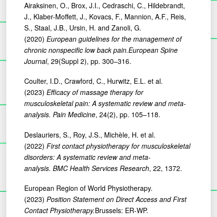
Airaksinen, O., Brox, J.I., Cedraschi, C., Hildebrandt,
J., Klaber-Moffett, J., Kovacs, F., Mannion, A.F., Reis,
S., Staal, J.B., Ursin, H. and Zanoli, G.
(2020)
European guidelines for the management of
chronic nonspecific low back pain.
European Spine
Journal
, 29(Suppl 2), pp. 300–316.
Coulter, I.D., Crawford, C., Hurwitz, E.L. et al.
(2023)
Efficacy of massage therapy for
musculoskeletal pain: A systematic review and meta-
analysis.
Pain Medicine
, 24(2), pp. 105–118.
Deslauriers, S., Roy, J.S., Michèle, H. et al.
(2022)
First contact physiotherapy for musculoskeletal
disorders: A systematic review and meta-
analysis.
BMC Health Services Research
, 22, 1372.
European Region of World Physiotherapy.
(2023)
Position Statement on Direct Access and First
Contact Physiotherapy.
Brussels: ER-WP.