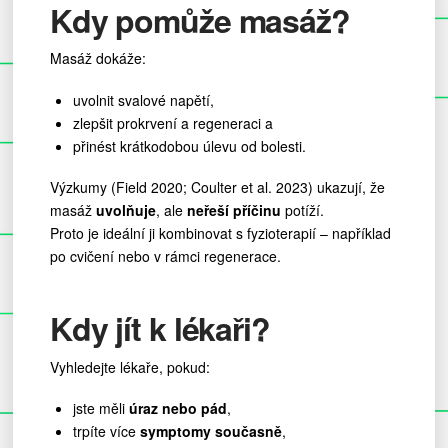
Kdy pomůže masáž?
Masáž dokáže:
uvolnit svalové napětí,
zlepšit prokrvení a regeneraci a
přinést krátkodobou úlevu od bolesti.
Výzkumy (Field 2020; Coulter et al. 2023) ukazují, že
masáž
uvolňuje
, ale
neřeší příčinu
potíží.
Proto je ideální ji kombinovat s fyzioterapií – například
po cvičení nebo v rámci regenerace.
Kdy jít k lékaři?
Vyhledejte lékaře, pokud:
jste měli
úraz nebo pád
,
trpíte více
symptomy současně
,