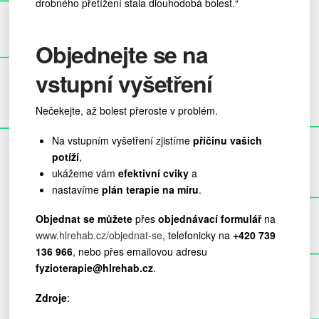
drobného přetížení stala dlouhodobá bolest.“
Objednejte se na
vstupní vyšetření
Nečekejte, až bolest přeroste v problém.
Na vstupním vyšetření zjistíme
příčinu vašich
potíží
,
ukážeme vám
efektivní cviky
a
nastavíme
plán terapie na míru
.
Objednat se můžete
přes
objednávací formulář
na
www.hlrehab.cz/objednat-se
, telefonicky na
+420 739
136 966
, nebo přes emailovou adresu
fyzioterapie@hlrehab.cz
.
Zdroje
: