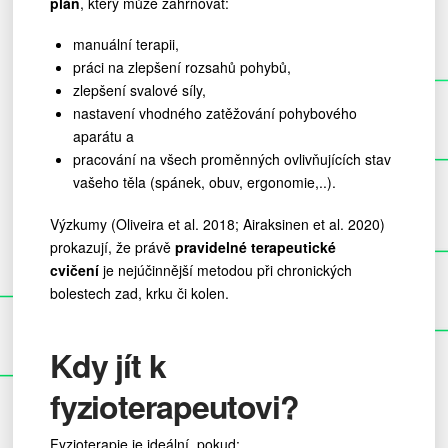
plán
, který může zahrnovat:
manuální terapii,
práci na zlepšení rozsahů pohybů,
zlepšení svalové síly,
nastavení vhodného zatěžování pohybového
aparátu a
pracování na všech proměnných ovlivňujících stav
vašeho těla (spánek, obuv, ergonomie,..).
Výzkumy (Oliveira et al. 2018; Airaksinen et al. 2020)
prokazují, že právě
pravidelné terapeutické
cvičení
je nejúčinnější metodou při chronických
bolestech zad, krku či kolen.
Kdy jít k
fyzioterapeutovi?
Fyzioterapie je ideální, pokud: