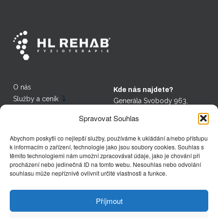
O nás
Kde nás najdete?
Služby a ceník
Generála Svobody 963,
Adresa
Nový Bor - 473 01
Spravovat Souhlas
Recenze
Prokopa Holého 139/21,
Kariéra
Abychom poskytli co nejlepší služby, používáme k ukládání a/nebo přístupu
Děčín - 405 02
Články
k informacím o zařízení, technologie jako jsou soubory cookies. Souhlas s
těmito technologiemi nám umožní zpracovávat údaje, jako je chování při
procházení nebo jedinečná ID na tomto webu. Nesouhlas nebo odvolání
Kontakt
souhlasu může nepříznivě ovlivnit určité vlastnosti a funkce.
+420 739 136 966
fyzioterapie@hlrehab.cz
Příjmout