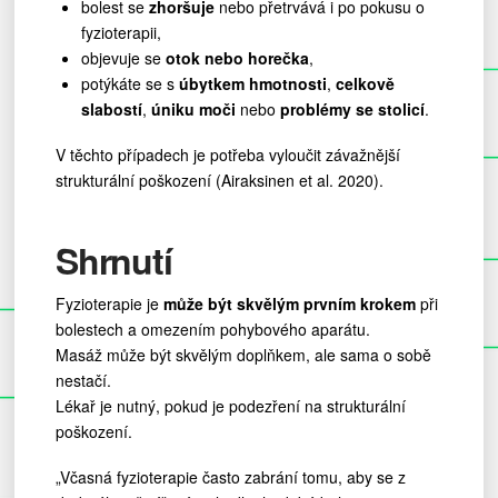
bolest se
zhoršuje
nebo přetrvává i po pokusu o
fyzioterapii,
objevuje se
otok nebo horečka
,
potýkáte se s
úbytkem hmotnosti
,
celkově
slabostí
,
úniku moči
nebo
problémy se stolicí
.
V těchto případech je potřeba vyloučit závažnější
strukturální poškození (Airaksinen et al. 2020).
Shrnutí
Fyzioterapie je
může být skvělým prvním krokem
při
bolestech a omezením pohybového aparátu.
Masáž může být skvělým doplňkem, ale sama o sobě
nestačí.
Lékař je nutný, pokud je podezření na strukturální
poškození.
„Včasná fyzioterapie často zabrání tomu, aby se z