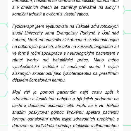
aerobikem, následně se věnovala kanoistice, badmintonu
a v dnešních dnech se zaměřuji převážně na silový i
kondiční trénink a cvičení s vlastní vahou.
Fyzioterapii jsem vystudovala na Fakultě zdravotnických
studií Univerzity Jana Evangelisty Purkyně v Ústí nad
Labem, která mi umožnila získat cenné zkušenosti nejen
na odborných praxích, ale také na kurzech, brigádách a i
ve formě roční spolupráce s neurologickým pacientem v
rámci tvorby mé bakalářské práce. Mimo mého
vysokoškolské vzdělání si současně cením i svých
získaných zkušeností jako fyzioterapeutka na prestižním
dětském florbalovém kempu.
Mojí vizí je pomoci pacientům najít cestu zpět k
zdravému a funkčnímu pohybu a být jejich podporou na
cestě k dosažení osobních cílů. Proto se v HL Rehab
snažím poskytovat pomoc širokému spektru pacientů
formou odhalování příčin jejich zdravotních problémů s
důrazem na individuální přístup, efektivitu a dlouhodobou