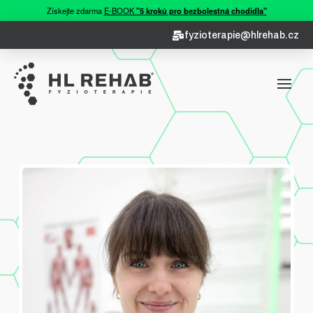
Získejte zdarma
E-BOOK
"5 kroků pro bezbolestná chodidla"
fyzioterapie@hlrehab.cz