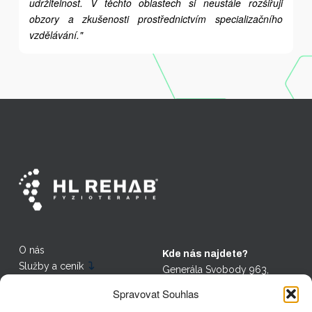
udržitelnost. V těchto oblastech si neustále rozšiřuji
obzory a zkušenosti prostřednictvím specializačního
vzdělávání."
O nás
Kde nás najdete?
Služby a ceník
Generála Svobody 963,
Adresa
Nový Bor - 473 01
Spravovat Souhlas
Recenze
Prokopa Holého 139/21,