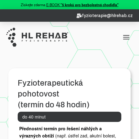
Získejte zdarma
E-BOOK
"5 kroků pro bezbolestná chodidla"
fyzioterapie@hlrehab.cz
Fyzioterapeutická
pohotovost
(termín do 48 hodin)
do 40 minut
Přednostní termín pro řešení náhlých a
výrazných obtíží
(např. ústřel zad, akutní bolest,