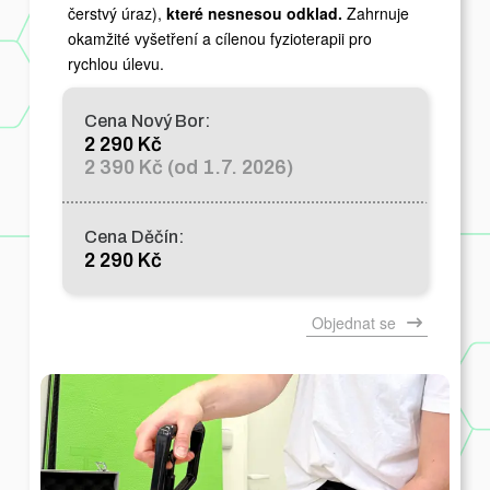
čerstvý úraz),
které nesnesou odklad.
Zahrnuje
okamžité vyšetření a cílenou fyzioterapii pro
rychlou úlevu.
Cena Nový Bor:
2 290 Kč
2 390 Kč (od 1.7. 2026)
Cena Děčín:
2 290 Kč
Objednat se