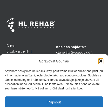
O nás
Kde nás najdete?
Služby a ceník
Generála Svobody 963,
Adresa
Nový Bor - 473 01
Spravovat Souhlas
Recenze
Prokopa Holého 139/21,
Kariéra
Abychom poskytli co nejlepší služby, používáme k ukládání a/nebo přístupu
Děčín - 405 02
Články
k informacím o zařízení, technologie jako jsou soubory cookies. Souhlas s
těmito technologiemi nám umožní zpracovávat údaje, jako je chování při
procházení nebo jedinečná ID na tomto webu. Nesouhlas nebo odvolání
Kontakt
souhlasu může nepříznivě ovlivnit určité vlastnosti a funkce.
+420 739 136 966
fyzioterapie@hlrehab.cz
Příjmout