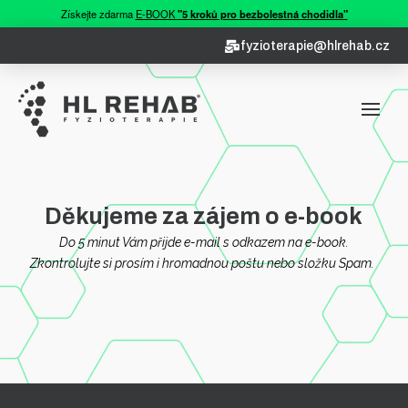
Získejte zdarma
E-BOOK
"5 kroků pro bezbolestná chodidla"
fyzioterapie@hlrehab.cz
Děkujeme za zájem o e-book
Do 5 minut Vám přijde e-mail s odkazem na e-book.
Zkontrolujte si prosím i hromadnou poštu nebo složku Spam.