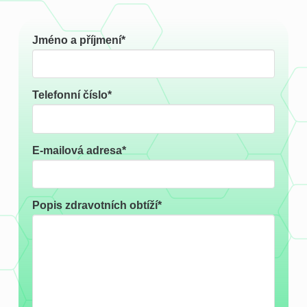
Jméno a příjmení*
Telefonní číslo*
E-mailová adresa*
Popis zdravotních obtíží*